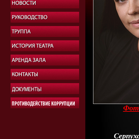
Фот
Серпух