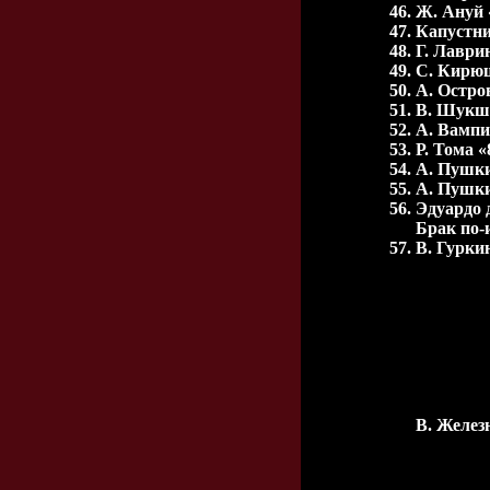
Ж. Ануй 
Капустни
Г. Лаври
С. Кирюш
А. Остро
В. Шукши
А. Вампи
Р. Тома 
А. Пушки
А. Пушки
Эдуардо 
Брак по-
В. Гурки
В. Желез