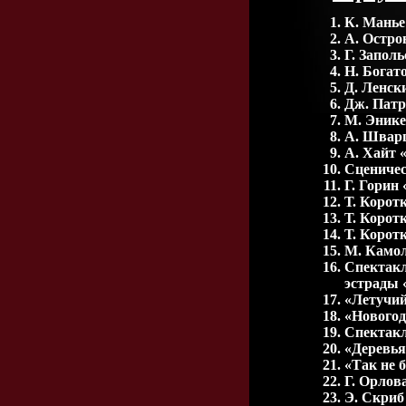
К. Манье
А. Остро
Г. Запол
Н. Богат
Д. Ленск
Дж. Патр
М. Энике
А. Шварц
А. Хайт 
Сценичес
Г. Горин
Т. Корот
Т. Корот
Т. Корот
М. Камол
Спектакл
эстрады 
«Летучий
«Новогод
Спектакл
«Деревья
«Так не 
Г. Орлов
Э. Скриб