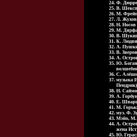
Ф. Дюрре
В. Шексп
М. Фрейн
Л. Жухов
Н. Носов
М. Дярфа
В. Шукши
К. Людви
А. Пушки
В. Зверо
А. Остро
Ю. Боган
волшебно
С. Алёш
музыка И
Пендрик)
Н. Саймо
А. Горбу
Е. Шварц
М. Горьк
муз. Ф. 
Мэйо, М.
А. Остро
жена Ис
Ю. Герас